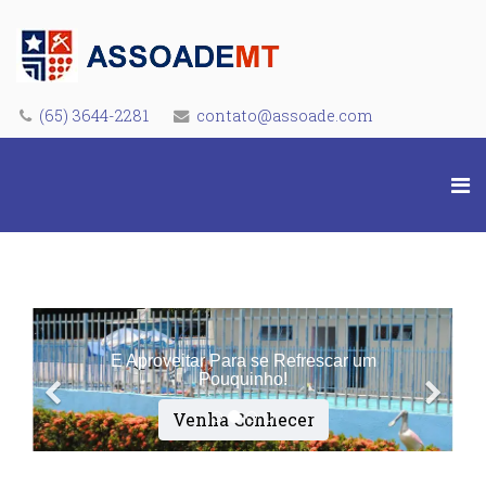
(65) 3644-2281
contato@assoade.com
E Aproveitar Para se Refrescar um
Pouquinho!
Venha Conhecer